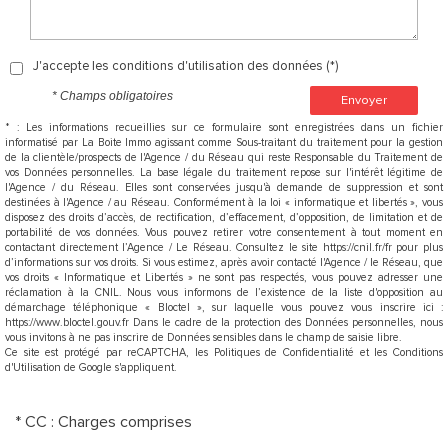
J'accepte les conditions d'utilisation des données (*)
* Champs obligatoires
Envoyer
* : Les informations recueillies sur ce formulaire sont enregistrées dans un fichier
informatisé par La Boite Immo agissant comme Sous-traitant du traitement pour la gestion
de la clientèle/prospects de l'Agence / du Réseau qui reste Responsable du Traitement de
vos Données personnelles. La base légale du traitement repose sur l'intérêt légitime de
l'Agence / du Réseau. Elles sont conservées jusqu'à demande de suppression et sont
destinées à l'Agence / au Réseau. Conformément à la loi « informatique et libertés », vous
disposez des droits d’accès, de rectification, d’effacement, d’opposition, de limitation et de
portabilité de vos données. Vous pouvez retirer votre consentement à tout moment en
contactant directement l’Agence / Le Réseau. Consultez le site https://cnil.fr/fr pour plus
d’informations sur vos droits. Si vous estimez, après avoir contacté l'Agence / le Réseau, que
vos droits « Informatique et Libertés » ne sont pas respectés, vous pouvez adresser une
réclamation à la CNIL. Nous vous informons de l’existence de la liste d'opposition au
démarchage téléphonique « Bloctel », sur laquelle vous pouvez vous inscrire ici :
https://www.bloctel.gouv.fr Dans le cadre de la protection des Données personnelles, nous
vous invitons à ne pas inscrire de Données sensibles dans le champ de saisie libre.
Ce site est protégé par reCAPTCHA, les
Politiques de Confidentialité
et les
Conditions
d'Utilisation
de Google s'appliquent.
* CC : Charges comprises