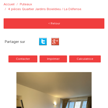
Accueil
Puteaux
4 pièces Quartier Jardins Boieldieu / La Défense.
< Retour
Partager sur
Contacter
Imprimer
Calculatrice